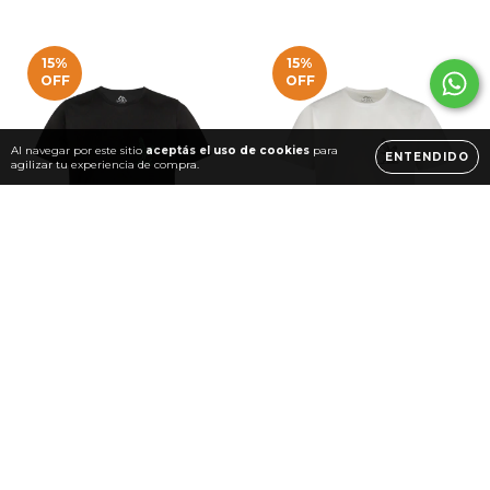
15
%
15
%
OFF
OFF
Al navegar por este sitio
aceptás el uso de cookies
para
ENTENDIDO
agilizar tu experiencia de compra.
T-Shirt Aventura en el aire
T-Shirt Aventura en el aire
Negra
$102.000
$120.000
$102.000
$120.000
COMPRAR