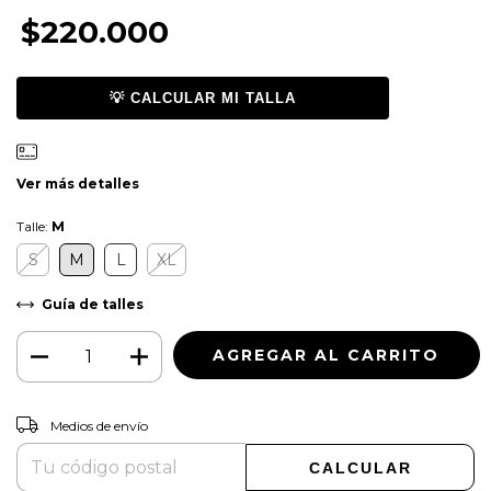
$220.000
💡 CALCULAR MI TALLA
Ver más detalles
Talle:
M
S
M
L
XL
Guía de talles
CAMBIAR CP
Entregas para el CP:
Medios de envío
CALCULAR