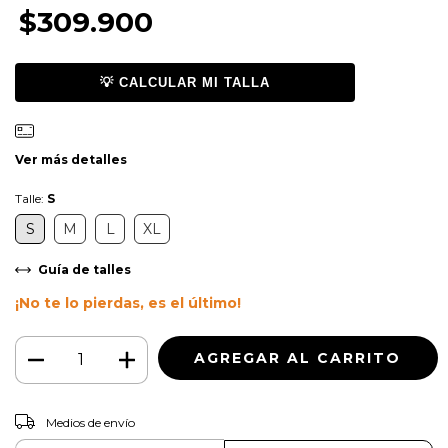
$309.900
💡 CALCULAR MI TALLA
Ver más detalles
Talle:
S
S
M
L
XL
Guía de talles
¡No te lo pierdas, es el último!
CAMBIAR CP
Entregas para el CP:
Medios de envío