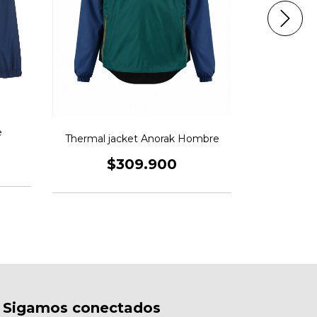
Thermal J
e
Thermal jacket Anorak Hombre
$
$309.900
Sigamos conectados