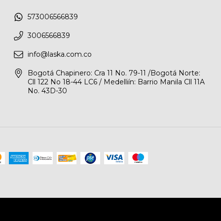
573006566839
3006566839
info@laska.com.co
Bogotá Chapinero: Cra 11 No. 79-11 /Bogotá Norte:
Cll 122 No 18-44 LC6 / Medelliín: Barrio Manila Cll 11A
No. 43D-30