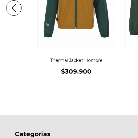
 Hombre
Thermal Jacket Hombre
00
$309.900
Categorías