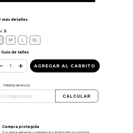
r más detalles
le:
S
S
M
L
XL
Guía de talles
CAMBIAR CP
regas para el CP:
Medios de envío
CALCULAR
Compra protegida
Tus datos estarán cuidados durante toda la compra.