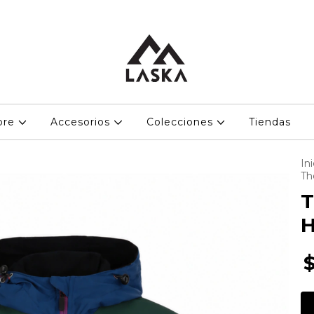
bre
Accesorios
Colecciones
Tiendas
Ini
Th
T