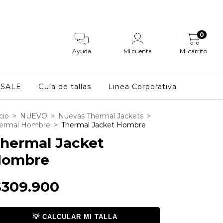
0
Ayuda
Mi cuenta
Mi carrito
SALE
Guía de tallas
Linea Corporativa
cio
>
NUEVO
>
Nuevas Thermal Jackets
>
ermal Hombre
>
Thermal Jacket Hombre
hermal Jacket
Hombre
$309.900
💡 CALCULAR MI TALLA