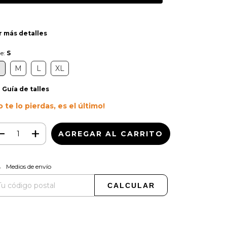
r más detalles
le:
S
S
M
L
XL
Guía de talles
o te lo pierdas, es el último!
CAMBIAR CP
regas para el CP:
Medios de envío
CALCULAR