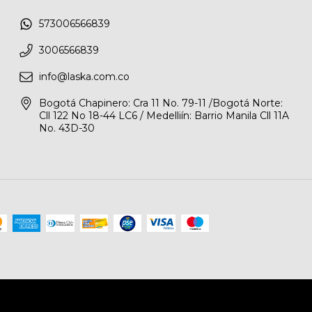
573006566839
3006566839
info@laska.com.co
Bogotá Chapinero: Cra 11 No. 79-11 /Bogotá Norte:
Cll 122 No 18-44 LC6 / Medelliín: Barrio Manila Cll 11A
No. 43D-30