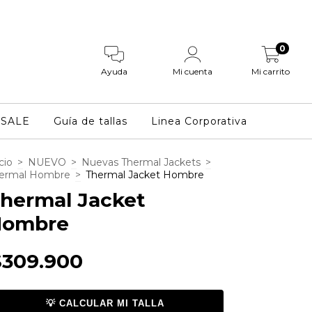
0
Ayuda
Mi cuenta
Mi carrito
SALE
Guía de tallas
Linea Corporativa
cio
>
NUEVO
>
Nuevas Thermal Jackets
>
ermal Hombre
>
Thermal Jacket Hombre
hermal Jacket
Hombre
$309.900
💡 CALCULAR MI TALLA