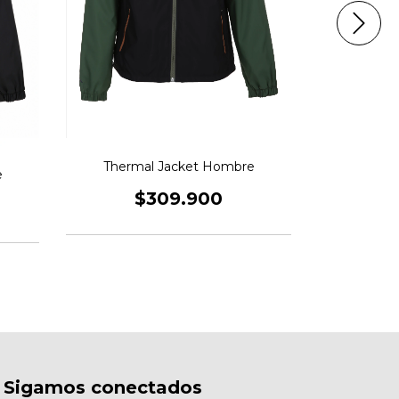
Thermal Jacket Hombre
Therma
e
$309.900
$
Sigamos conectados