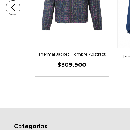
bre Viento
Thermal Jacket Hombre Abstract
The
00
$309.900
Categorías