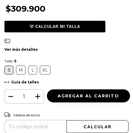
$309.900
💡 CALCULAR MI TALLA
Ver más detalles
Talle:
S
S
M
L
XL
Guía de talles
CAMBIAR CP
Entregas para el CP:
Medios de envío
CALCULAR